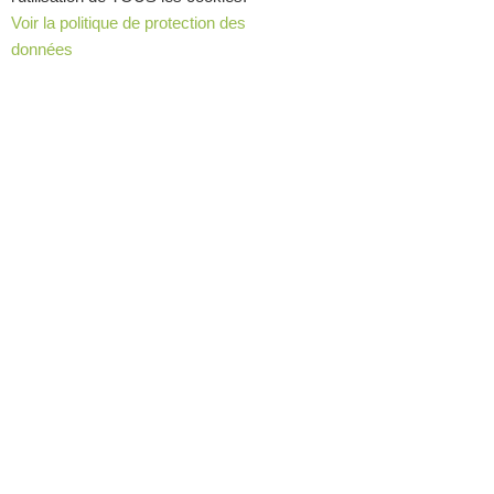
Voir la politique de protection des
données
Tel
+ 41 58 595 95 00
| Mail
info@leguriviera-groupe.ch
Contactez-nous
Nous trouver