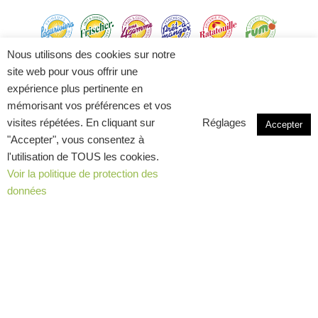
Nous utilisons des cookies sur notre
Tel
+ 41 58 595 95 00
| Mail
site web pour vous offrir une
expérience plus pertinente en
info@leguriviera-groupe.ch
mémorisant vos préférences et vos
visites répétées. En cliquant sur
Réglages
Accepter
"Accepter", vous consentez à
l'utilisation de TOUS les cookies.
Wie Sie uns finden
Wer wir sind
Voir la politique de protection des
données
4.Sortiment
5.Sortiment
Geschichte
Team
Stellenangebote